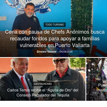
TODO TURISMO
Cena con causa de Chefs Anónimos busca
recaudar fondos para apoyar a familias
vulnerables en Puerto Vallarta
-
04/08/2026
Ernesto Salazar
GASTRONOMÍA
Puert
Carlos Terrés recibe el “Águila de Oro” del
intern
Consejo Regulador del Tequila