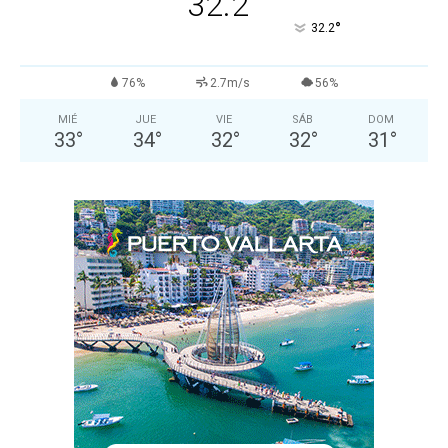
32.2
°
32.2
76%
2.7m/s
56%
MIÉ
JUE
VIE
SÁB
DOM
33
°
34
°
32
°
32
°
31
°