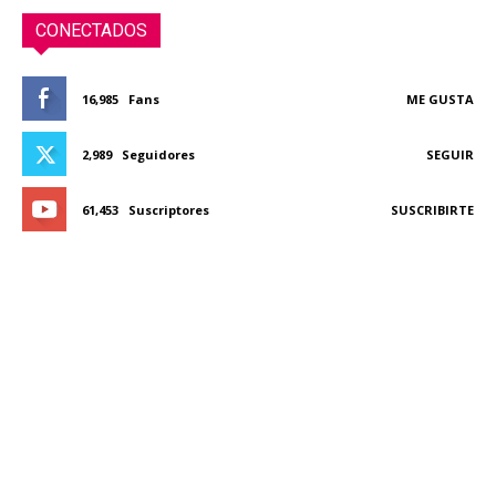
CONECTADOS
16,985
Fans
ME GUSTA
2,989
Seguidores
SEGUIR
61,453
Suscriptores
SUSCRIBIRTE