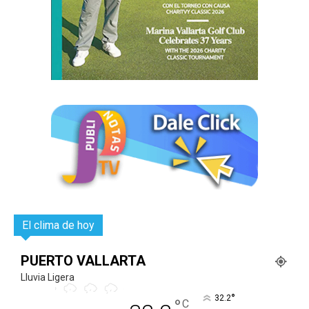
El clima de hoy
PUERTO VALLARTA
Lluvia Ligera
°
32.2
°
C