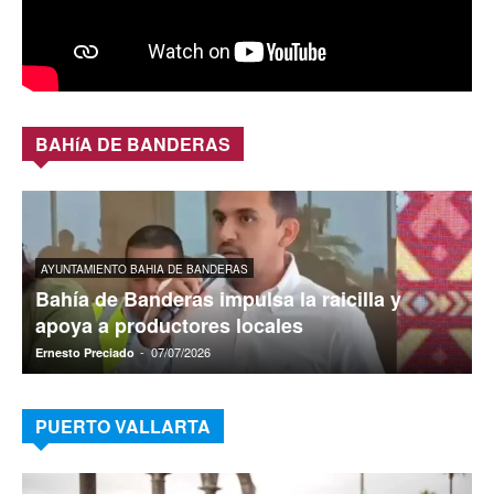
BAHíA DE BANDERAS
AYUNTAMIENTO BAHIA DE BANDERAS
Bahía de Banderas impulsa la raicilla y
apoya a productores locales
-
07/07/2026
Ernesto Preciado
E
PUERTO VALLARTA