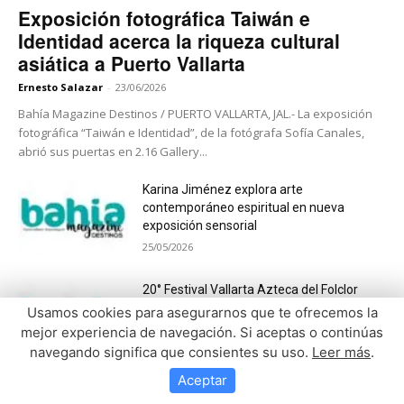
Exposición fotográfica Taiwán e
Identidad acerca la riqueza cultural
asiática a Puerto Vallarta
Ernesto Salazar
-
23/06/2026
Bahía Magazine Destinos / PUERTO VALLARTA, JAL.- La exposición
fotográfica “Taiwán e Identidad”, de la fotógrafa Sofía Canales,
abrió sus puertas en 2.16 Gallery...
Karina Jiménez explora arte
contemporáneo espiritual en nueva
exposición sensorial
25/05/2026
20° Festival Vallarta Azteca del Folclor
Internacional: una fiesta de color, música y
Usamos cookies para asegurarnos que te ofrecemos la
tradición
mejor experiencia de navegación. Si aceptas o continúas
18/04/2026
navegando significa que consientes su uso.
Leer más
.
Aceptar
MUYGUUD impulsa turismo cultural en