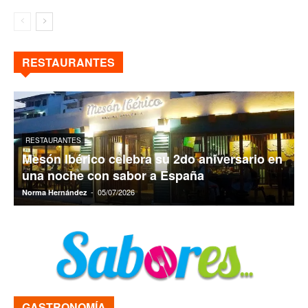
RESTAURANTES
RESTAURANTES
Mesón Ibérico celebra su 2do aniversario en
una noche con sabor a España
-
05/07/2026
Norma Hernández
N
GASTRONOMÍA