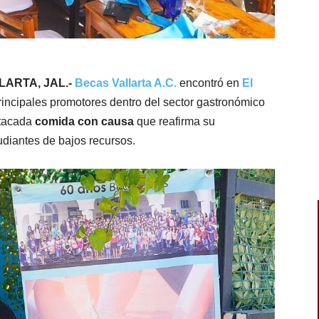
LLARTA, JAL.-
Becas Vallarta A.C.
encontró en
El
rincipales promotores dentro del sector gastronómico
stacada
comida con causa
que reafirma su
diantes de bajos recursos.