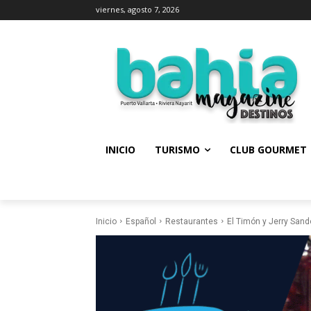
viernes, agosto 7, 2026
INICIO
TURISMO
CLUB GOURMET
Inicio
Español
Restaurantes
El Timón y Jerry Sand