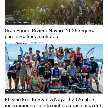
Turismo Deportivo
Gran Fondo Riviera Nayarit 2026 regresa
para desafiar a ciclistas
Ernesto Salazar
-
19/11/2025
Turismo Deportivo
El Gran Fondo Riviera Nayarit 2026 abre
inscripciones: la cita ciclista más épica del