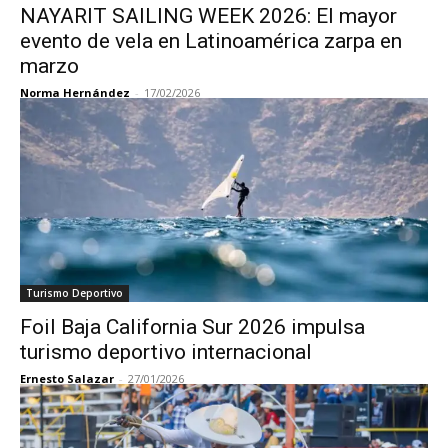
NAYARIT SAILING WEEK 2026: El mayor
evento de vela en Latinoamérica zarpa en
marzo
Norma Hernández
-
17/02/2026
Turismo Deportivo
Foil Baja California Sur 2026 impulsa
turismo deportivo internacional
Ernesto Salazar
-
27/01/2026