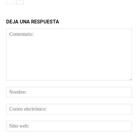
DEJA UNA RESPUESTA
Comentario:
No
Cor
ele
Sit
web