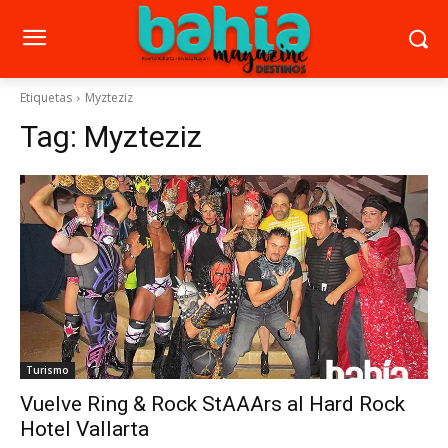
Etiquetas
Myzteziz
Tag:
Myzteziz
Turismo
Vuelve Ring & Rock StAAArs al Hard Rock
Hotel Vallarta