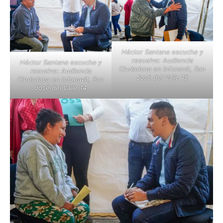
Héctor Santana escucha y
resuelve: Audiencia
Héctor Santana escucha y
Ciudadana en Infonavit, San
resuelve: Audiencia
José del Valle 15
Ciudadana en Infonavit, San
José del Valle 14