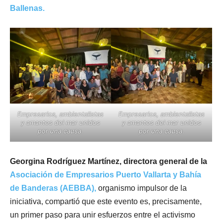
Ballenas.
Empresarios, ambientalistas
Empresarios, ambientalistas
y amantes del mar unidos
y amantes del mar unidos
por una causa.
por una causa.
Georgina Rodríguez Martínez, directora general de la
Asociación de Empresarios Puerto Vallarta y Bahía
de Banderas (AEBBA),
organismo impulsor de la
iniciativa, compartió que este evento es, precisamente,
un primer paso para unir esfuerzos entre el activismo