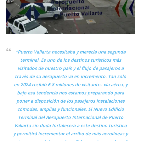
“Puerto Vallarta necesitaba y merecía una segunda
terminal. Es uno de los destinos turísticos más
visitados de nuestro país y el flujo de pasajeros a
través de su aeropuerto va en incremento. Tan solo
en 2024 recibió 6.8 millones de visitantes vía aérea, y
bajo esa tendencia nos estamos preparando para
poner a disposición de los pasajeros instalaciones
cómodas, amplias y funcionales. El Nuevo Edificio
Terminal del Aeropuerto Internacional de Puerto
Vallarta sin duda fortalecerá a este destino turístico
y permitirá incrementar el arribo de más aerolíneas y