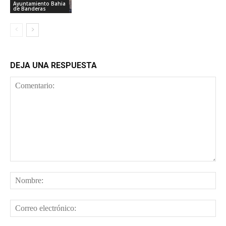
Ayuntamiento Bahia
de Banderas
DEJA UNA RESPUESTA
Comentario:
No
Cor
ele