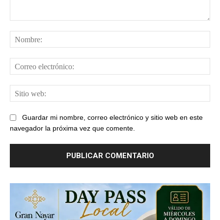
Comentario:
No
Cor
ele
Sit
web
Guardar mi nombre, correo electrónico y sitio web en este
navegador la próxima vez que comente.