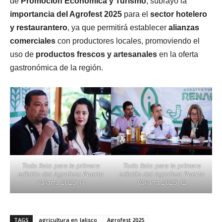
de
Promoción Económica y Turismo
, subrayó la
importancia del Agrofest 2025
para el
sector hotelero
y restaurantero
, ya que permitirá establecer
alianzas
comerciales
con productores locales, promoviendo el
uso de
productos frescos y artesanales
en la oferta
gastronómica de la región.
Todo listo para la primera
Todo listo para la primera
edición del Agrofest Puerto
edición del Agrofest Puerto
Vallarta 2025 11
Vallarta 2025 12
TAGS
agricultura en Jalisco
Agrofest 2025