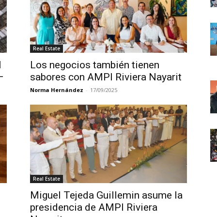
Real Estate
l
Los negocios también tienen
–
sabores con AMPI Riviera Nayarit
Norma Hernández
-
17/09/2025
Real Estate
Miguel Tejeda Guillemin asume la
presidencia de AMPI Riviera