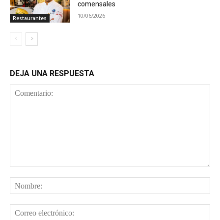
comensales
10/06/2026
Restaurantes
DEJA UNA RESPUESTA
Comentario:
No
Cor
ele