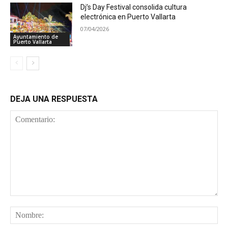
Dj’s Day Festival consolida cultura
electrónica en Puerto Vallarta
07/04/2026
Ayuntamiento de
Puerto Vallarta
DEJA UNA RESPUESTA
Comentario:
No