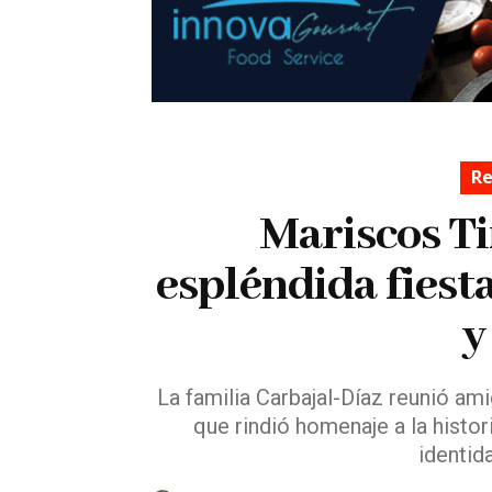
Re
Mariscos Ti
espléndida fiest
y
La familia Carbajal-Díaz reunió am
que rindió homenaje a la histor
identid