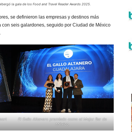
 albergó la gala de los Food and Travel Reader Awards 2025.
ctores, se definieron las empresas y destinos más
sta con seis galardones, seguido por Ciudad de México
.
sort
El Gallo Altanero premiado como el Mejor Bar de
México.