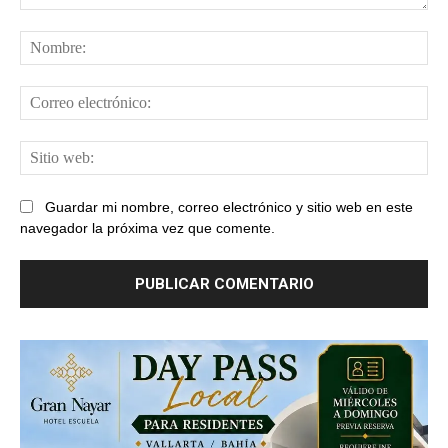
Comentario:
No
Cor
ele
Sit
web
Guardar mi nombre, correo electrónico y sitio web en este
navegador la próxima vez que comente.