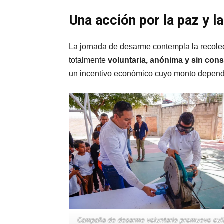
Una acción por la paz y l
La jornada de desarme contempla la recol
totalmente
voluntaria, anónima y sin con
un incentivo económico cuyo monto depende
Campaña de desarme voluntario promueve cul