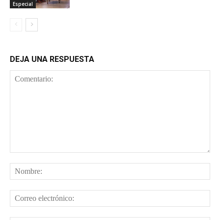
Especial
DEJA UNA RESPUESTA
Comentario:
No
Cor
ele