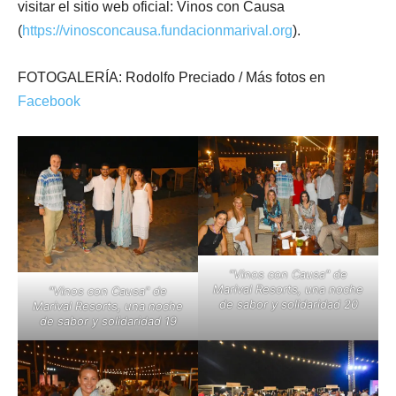
visitar el sitio web oficial: Vinos con Causa
(
https://vinosconcausa.fundacionmarival.org
).
FOTOGALERÍA: Rodolfo Preciado / Más fotos en
Facebook
"Vinos con Causa" de
Marival Resorts, una noche
"Vinos con Causa" de
de sabor y solidaridad 20
Marival Resorts, una noche
de sabor y solidaridad 19