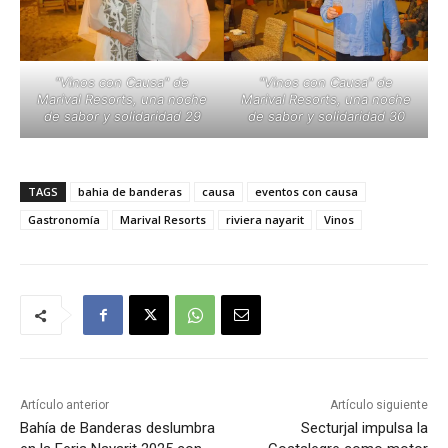
"Vinos con Causa" de
"Vinos con Causa" de
Marival Resorts, una noche
Marival Resorts, una noche
de sabor y solidaridad 29
de sabor y solidaridad 30
TAGS
bahia de banderas
causa
eventos con causa
Gastronomía
Marival Resorts
riviera nayarit
Vinos
Artículo anterior
Artículo siguiente
Bahía de Banderas deslumbra
Secturjal impulsa la