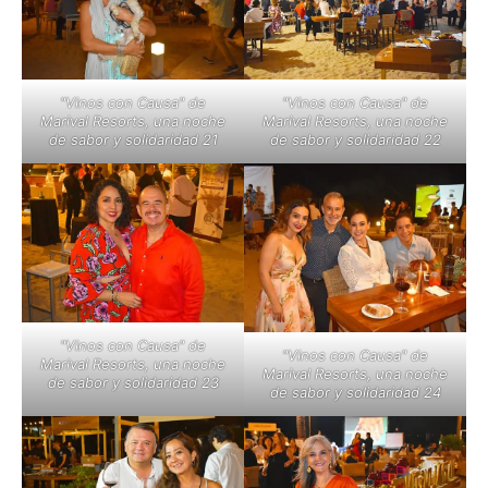
"Vinos con Causa" de
"Vinos con Causa" de
Marival Resorts, una noche
Marival Resorts, una noche
de sabor y solidaridad 21
de sabor y solidaridad 22
"Vinos con Causa" de
"Vinos con Causa" de
Marival Resorts, una noche
Marival Resorts, una noche
de sabor y solidaridad 23
de sabor y solidaridad 24