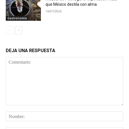
que México destila con alma
16/07/2026
Gastronomía
DEJA UNA RESPUESTA
Comentario:
No