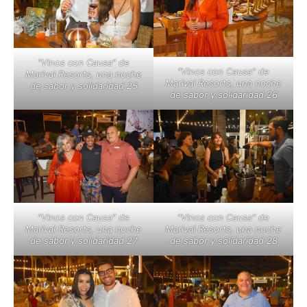
"Vinos con Causa" de
"Vinos con Causa" de
Marival Resorts, una noche
Marival Resorts, una noche
de sabor y solidaridad 25
de sabor y solidaridad 26
"Vinos con Causa" de
"Vinos con Causa" de
Marival Resorts, una noche
Marival Resorts, una noche
de sabor y solidaridad 27
de sabor y solidaridad 28