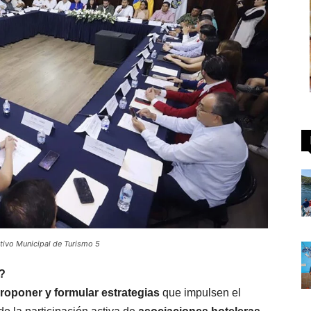
ltivo Municipal de Turismo 5
o?
proponer y formular estrategias
que impulsen el