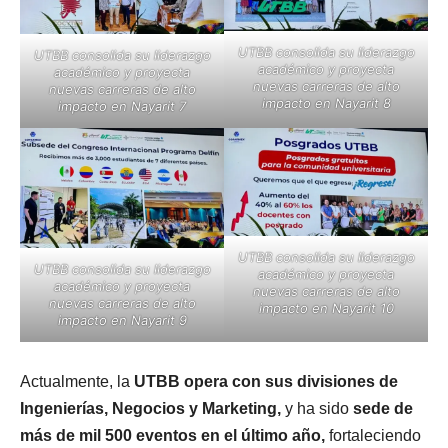
UTBB consolida su liderazgo
UTBB consolida su liderazgo
académico y proyecta
académico y proyecta
nuevas carreras de alto
nuevas carreras de alto
impacto en Nayarit 8
impacto en Nayarit 7
UTBB consolida su liderazgo
UTBB consolida su liderazgo
académico y proyecta
académico y proyecta
nuevas carreras de alto
nuevas carreras de alto
impacto en Nayarit 10
impacto en Nayarit 9
Actualmente, la
UTBB opera con sus divisiones de
Ingenierías, Negocios y Marketing,
y ha sido
sede de
más de mil 500 eventos en el último año,
fortaleciendo