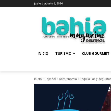
jueves, agosto 6, 2026
INICIO
TURISMO
CLUB GOURMET
Inicio
Español
Gastronomía
Tequila Lab y degustac