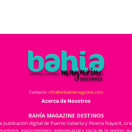
Contacto:
info@onbahiamagazine.com
Acerca de Nosotros
BAHÍA MAGAZINE DESTINOS
 publicación digital de Puerto Vallarta y Riviera Nayarit, or
 turístico, gastronómico, empresarial y socia de la región, qu