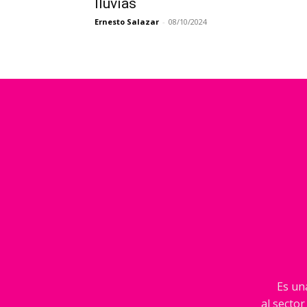
lluvias
Ernesto Salazar
-
08/10/2024
Es una
al sector