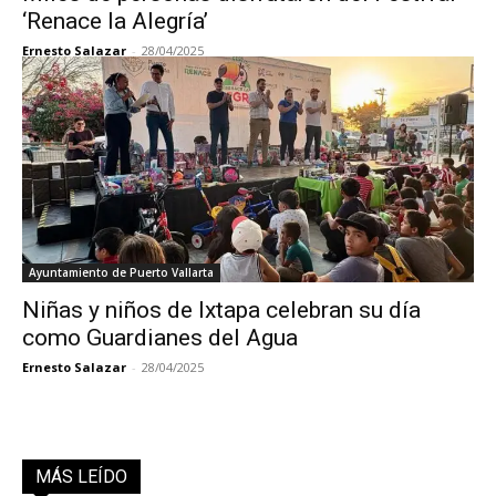
‘Renace la Alegría’
Ernesto Salazar
-
28/04/2025
Ayuntamiento de Puerto Vallarta
Niñas y niños de Ixtapa celebran su día
como Guardianes del Agua
Ernesto Salazar
-
28/04/2025
MÁS LEÍDO