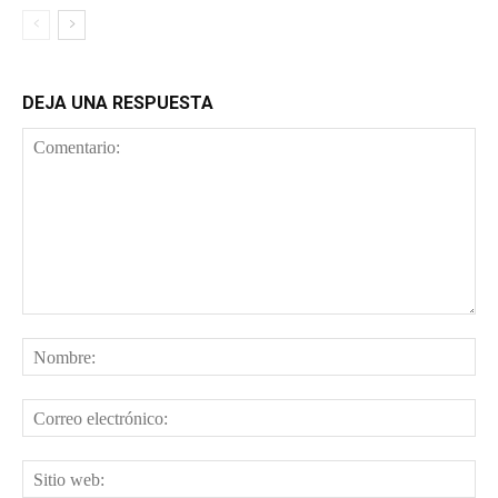
DEJA UNA RESPUESTA
Comentario:
No
Cor
ele
Sit
web