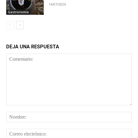
16/07/2026
Gastronomía
DEJA UNA RESPUESTA
Comentario:
No
Cor