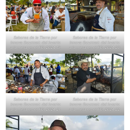
Sabores de la Tierra por
Sabores de la Tierra por
Innova Gourmet: del huerto
Innova Gourmet: del huerto
a la mesa en el FGI 2024 19
a la mesa en el FGI 2024 20
Sabores de la Tierra por
Sabores de la Tierra por
Innova Gourmet: del huerto
Innova Gourmet: del huerto
a la mesa en el FGI 2024 21
a la mesa en el FGI 2024 22