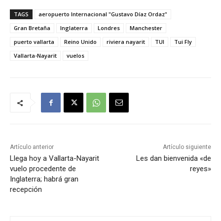
TAGS
aeropuerto Internacional "Gustavo Díaz Ordaz"
Gran Bretaña
Inglaterra
Londres
Manchester
puerto vallarta
Reino Unido
riviera nayarit
TUI
Tui Fly
Vallarta-Nayarit
vuelos
Artículo anterior
Artículo siguiente
Llega hoy a Vallarta-Nayarit
Les dan bienvenida «de
vuelo procedente de
reyes»
Inglaterra; habrá gran
recepción