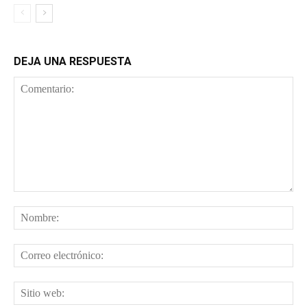
DEJA UNA RESPUESTA
Comentario:
No
Cor
ele
Sit
web