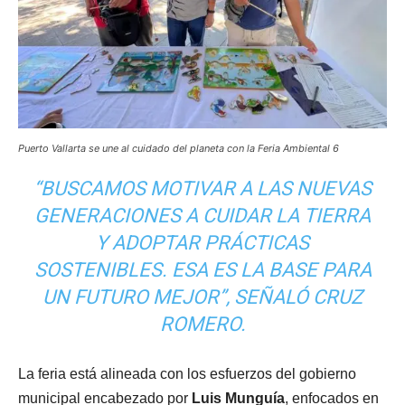
Puerto Vallarta se une al cuidado del planeta con la Feria Ambiental 6
“BUSCAMOS MOTIVAR A LAS NUEVAS
GENERACIONES A CUIDAR LA TIERRA
Y ADOPTAR PRÁCTICAS
SOSTENIBLES. ESA ES LA BASE PARA
UN FUTURO MEJOR”, SEÑALÓ CRUZ
ROMERO.
La feria está alineada con los esfuerzos del gobierno
municipal encabezado por
Luis Munguía
, enfocados en