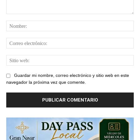
Comentario:
No
Cor
ele
Sit
web
Guardar mi nombre, correo electrónico y sitio web en este
navegador la próxima vez que comente.