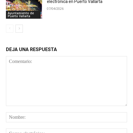
electrónica en Puerto Vallarta
07/04/2026
Ayuntamiento de
Puerto Vallarta
DEJA UNA RESPUESTA
Comentario:
No
Cor