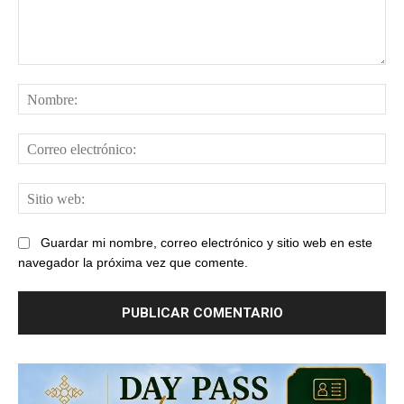
Comentario:
No
Cor
ele
Sit
web
Guardar mi nombre, correo electrónico y sitio web en este
navegador la próxima vez que comente.