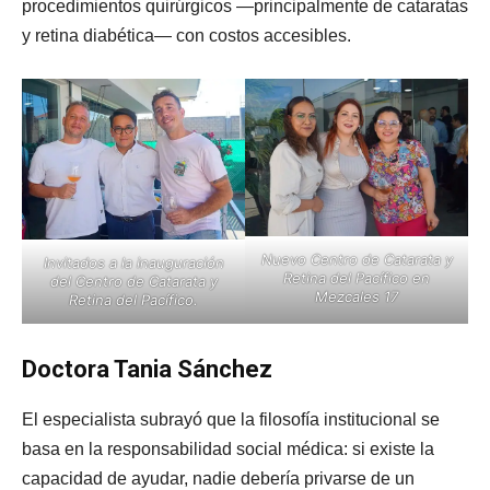
procedimientos quirúrgicos —principalmente de cataratas
y retina diabética— con costos accesibles.
Nuevo Centro de Catarata y
Invitados a la inauguración
Retina del Pacífico en
del Centro de Catarata y
Mezcales 17
Retina del Pacífico.
Doctora Tania Sánchez
El especialista subrayó que la filosofía institucional se
basa en la responsabilidad social médica: si existe la
capacidad de ayudar, nadie debería privarse de un