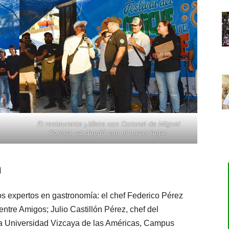
El restaurante ¡Jálate con Corona! de Miguel
Corona, se quedó con el tercer lugar.
a
s expertos en gastronomía: el chef Federico Pérez
ntre Amigos; Julio Castillón Pérez, chef del
 la Universidad Vizcaya de las Américas, Campus