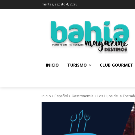
martes, agosto 4, 2026
INICIO
TURISMO
CLUB GOURMET
Inicio
Español
Gastronomía
Los Hijos de la Tostada