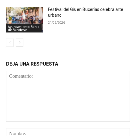
Festival del Gis en Bucerías celebra arte
urbano
21/02/2026
Ayuntamiento Bahia
de Banderas
DEJA UNA RESPUESTA
Comentario:
No