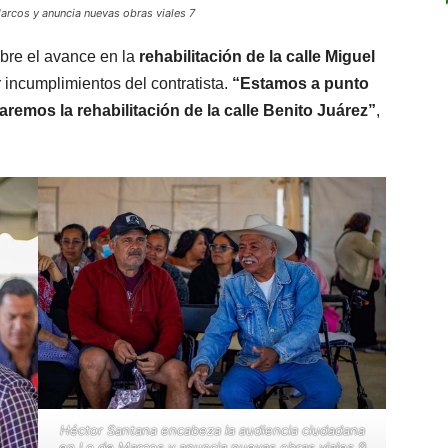
arcos y anuncia nuevas obras viales 7
bre el avance en la
rehabilitación de la calle Miguel
r incumplimientos del contratista.
“Estamos a punto
ciaremos la rehabilitación de la calle Benito Juárez”
,
Héctor Santana encabeza la audiencia ciudadana
en Lo de Marcos y anuncia nuevas obras viales 9