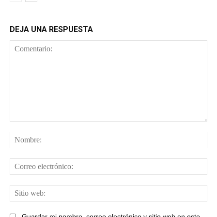
DEJA UNA RESPUESTA
Comentario:
No
Cor
ele
Sit
web
Guardar mi nombre, correo electrónico y sitio web en este