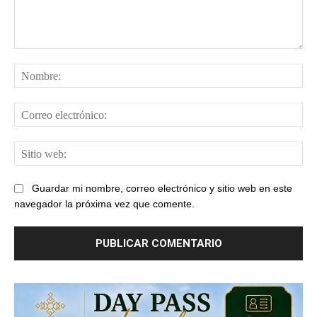
Comentario:
No
Cor
ele
Sit
web
Guardar mi nombre, correo electrónico y sitio web en este
navegador la próxima vez que comente.