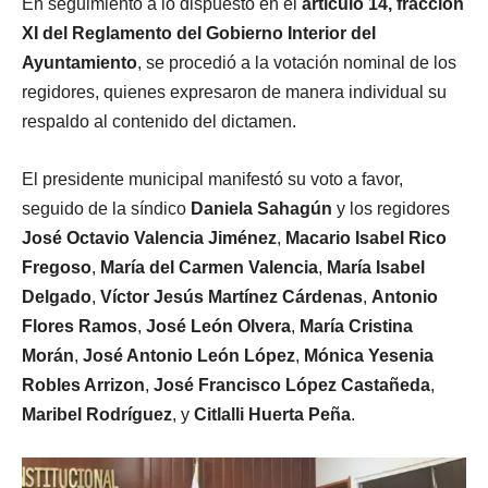
En seguimiento a lo dispuesto en el
artículo 14, fracción
XI del Reglamento del Gobierno Interior del
Ayuntamiento
, se procedió a la votación nominal de los
regidores, quienes expresaron de manera individual su
respaldo al contenido del dictamen.
El presidente municipal manifestó su voto a favor,
seguido de la síndico
Daniela Sahagún
y los regidores
José Octavio Valencia Jiménez
,
Macario Isabel Rico
Fregoso
,
María del Carmen Valencia
,
María Isabel
Delgado
,
Víctor Jesús Martínez Cárdenas
,
Antonio
Flores Ramos
,
José León Olvera
,
María Cristina
Morán
,
José Antonio León López
,
Mónica Yesenia
Robles Arrizon
,
José Francisco López Castañeda
,
Maribel Rodríguez
, y
Citlalli Huerta Peña
.