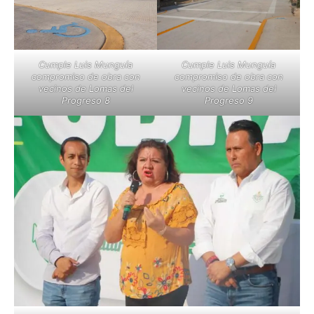
Cumple Luis Munguía
Cumple Luis Munguía
compromiso de obra con
compromiso de obra con
vecinos de Lomas del
vecinos de Lomas del
Progreso 8
Progreso 9