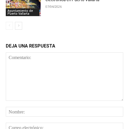
07/04/2026
Ayuntamiento de
Puerto Vallarta
DEJA UNA RESPUESTA
Comentario:
No
Cor