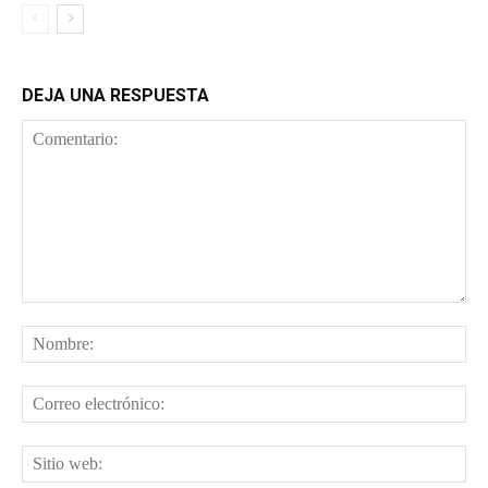
DEJA UNA RESPUESTA
Comentario:
No
Cor
ele
Sit
web