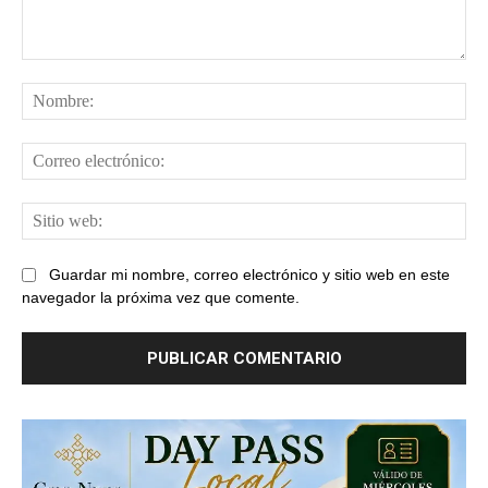
Comentario:
No
Cor
ele
Sit
web
Guardar mi nombre, correo electrónico y sitio web en este
navegador la próxima vez que comente.