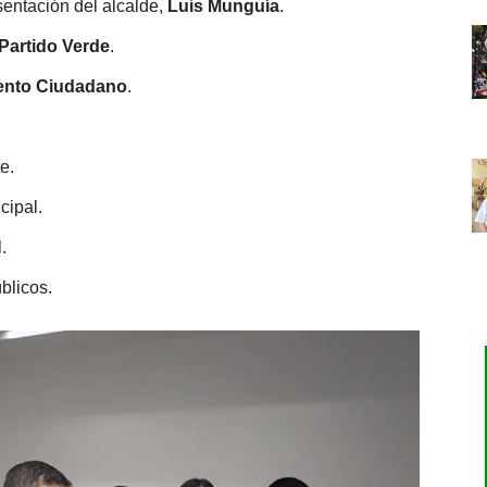
sentación del alcalde,
Luis Munguía
.
Partido Verde
.
ento Ciudadano
.
e.
cipal.
.
úblicos.