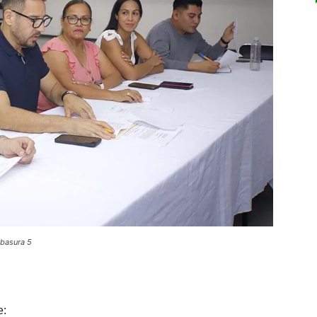
 basura 5
e: