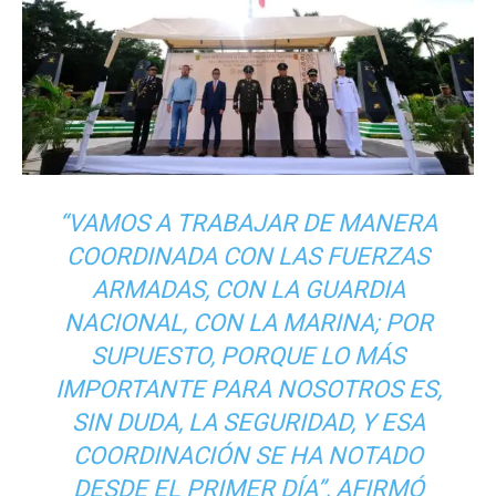
“VAMOS A TRABAJAR DE MANERA
COORDINADA CON LAS FUERZAS
ARMADAS, CON LA GUARDIA
NACIONAL, CON LA MARINA; POR
SUPUESTO, PORQUE LO MÁS
IMPORTANTE PARA NOSOTROS ES,
SIN DUDA, LA SEGURIDAD, Y ESA
COORDINACIÓN SE HA NOTADO
DESDE EL PRIMER DÍA”
, AFIRMÓ