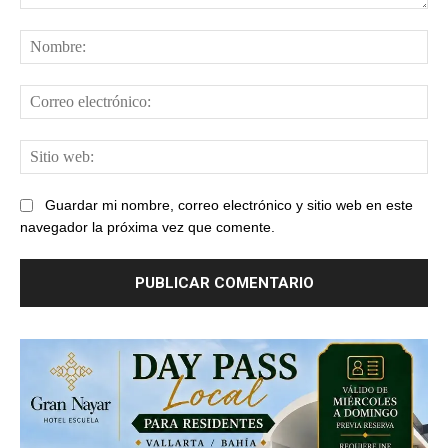
Comentario:
No
Cor
ele
Sit
web
Guardar mi nombre, correo electrónico y sitio web en este
navegador la próxima vez que comente.